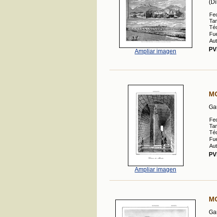
(Di
Fe
Ta
Téc
Fue
Aut
PV
Ampliar imagen
MO
Gau
Fe
Ta
Téc
Fue
Aut
PV
Ampliar imagen
M
Gau