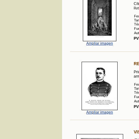
Cit
ilu
Fe
Ta
Téc
Fue
Aut
PV
Ampliar imagen
RE
Pri
arm
Fe
Ta
Téc
Fue
Aut
PV
Ampliar imagen
VI