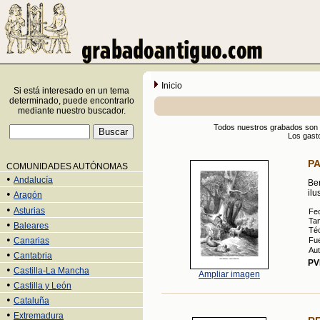
Inicio
Si está interesado en un tema
determinado, puede encontrarlo
mediante nuestro buscador.
Todos nuestros grabados son orig
Los gasto
P
COMUNIDADES AUTÓNOMAS
•
Andalucía
Be
•
ilu
Aragón
•
Asturias
Fe
Ta
•
Baleares
Téc
•
Canarias
Fue
Aut
•
Cantabria
PV
•
Castilla-La Mancha
Ampliar imagen
•
Castilla y León
•
Cataluña
•
Extremadura