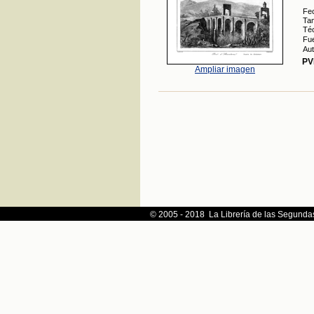
Fe
Ta
Téc
Fue
Aut
PV
Ampliar imagen
© 2005
© 2005 - 2018 La Librería de las Segunda