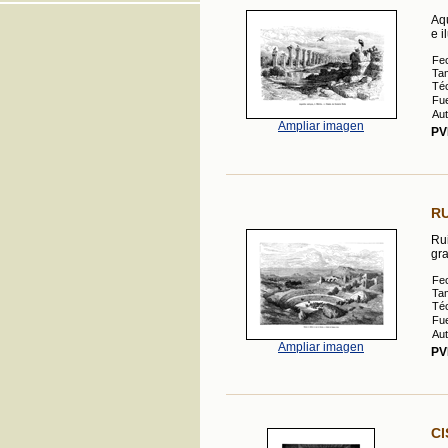
Aqu
e i
Fe
Ta
Téc
Fue
Aut
Ampliar imagen
PV
RU
Rui
gra
Fe
Ta
Téc
Fue
Aut
Ampliar imagen
PV
CI