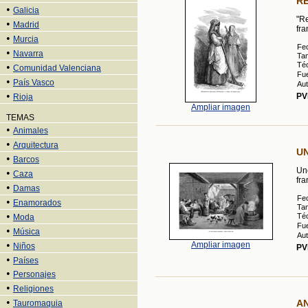
R
•
Galicia
"R
•
Madrid
fra
•
Murcia
Fe
•
Navarra
Ta
Téc
•
Comunidad Valenciana
Fue
•
País Vasco
Aut
•
PV
Rioja
Ampliar imagen
TEMAS
•
Animales
•
Arquitectura
U
•
Barcos
Un
•
Caza
fra
•
Damas
Fe
•
Enamorados
Ta
•
Téc
Moda
Fue
•
Música
Aut
•
Ampliar imagen
Niños
PV
•
Países
•
Personajes
•
Religiones
•
A
Tauromaquia